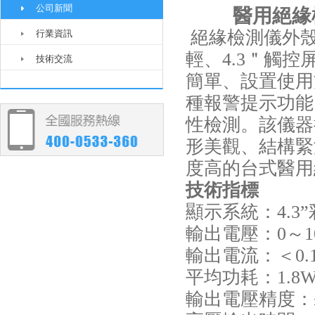
公司新聞
醫用絕緣
絕緣檢測儀外殼
行業資訊
輕、4.3＂觸
技術交流
簡單、設置使用
種報警提示功能
性檢測。該儀器
形美觀、結構緊
度高的台式醫用
技術指標
顯示系統：4.3
輸出電壓：0～10
輸出電流：＜0.
平均功耗：1.8
輸出電壓精