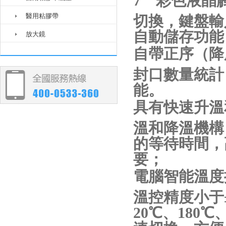
7＂彩色液晶
醫用粘膠帶
切換，鍵盤輸
自動儲存功能
放大鏡
自帶正序（降
封口數量統計
能。
具有快速升溫
溫和降溫機構
的等待時間，
要；
電腦智能溫度
溫控精度小于
20℃、180