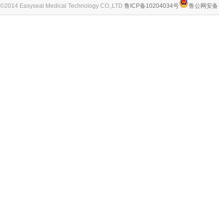
©2014 Easyseal Medical Technology CO.,LTD
鲁ICP备10204034号
鲁公网安备 3