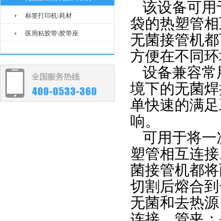
该设备可用
标签打印机\耗材
袋的热塑管相
医用粘胶带\胶带座
无菌接管机都
方便在
不同环
设备兼容常
境下的无菌焊
单快速的满足
响。
可用于将
一
塑管相互连接
菌接管机都将
切割后熔合到
无菌和去热源
连接。管夹：